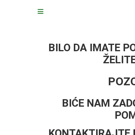
BILO DA IMATE P
ŽELIT
POZO
P
BIĆE NAM ZA
PO
Po
KONTAKTIRAJTE 